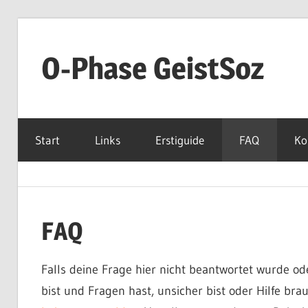
Zum
Inhalt
O-Phase GeistSoz
springen
O-
Phase
Start
Links
Erstiguide
FAQ
Ko
FAQ
Falls deine Frage hier nicht beantwortet wurde od
bist und Fragen hast, unsicher bist oder Hilfe bra